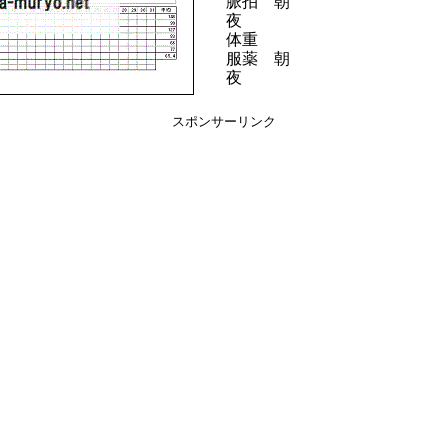
脈拍 朝
夜
体重
服薬 朝
夜
スポンサーリンク