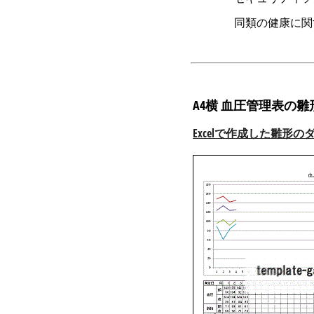
同類の健康に関
A4横 血圧管理表の雛
Excelで作成した雛形