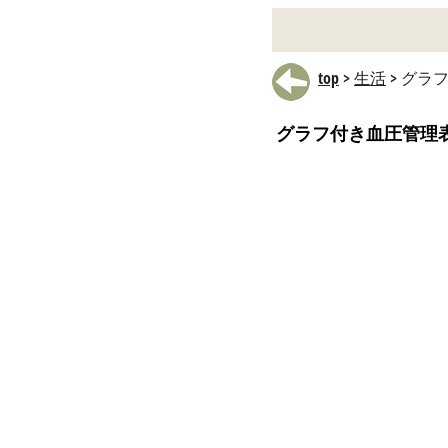
top
>
生活
> グラ
グラフ付き血圧管理