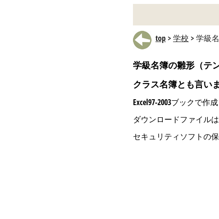
top
>
学校
> 学級
学級名簿の雛形（テ
クラス名簿とも言い
Excel97-2003ブ
ダウンロードファイルは
セキュリティソフトの保