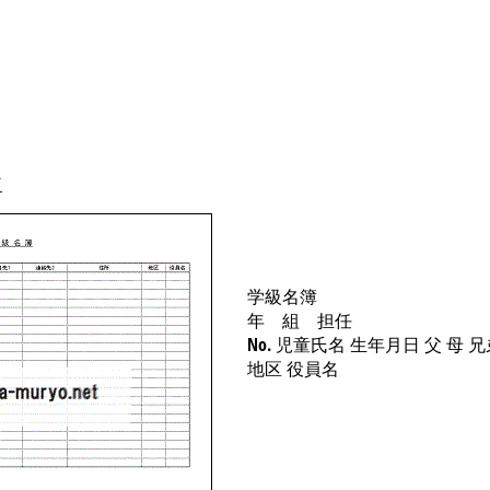
ド
学級名簿
年 組 担任
No. 児童氏名 生年月日 父 母 
地区 役員名