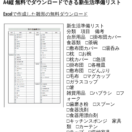
A4縦 無料でダウンロードできる新生活準備リスト
Excelで作成した雛形の無料ダウンロード
新生活準備リスト
分類 項目 備考
台所用品 □掛布団カバー
食器類 □茶碗
□敷布団カバー □湯呑み
□枕 □お椀
□枕カバー □急須
□掛布団 □各種皿
□敷布団 □どんぶり
□毛布 □マグカップ
□ガラスコップ
□箸
雑貨用品 □ハブラシ □フ
ォーク
□歯磨き粉 □スプーン
□食器洗剤
□食器用漂白剤
□キッチンスポンジ 家具
類 □カーテン
□ラップ □収納家具