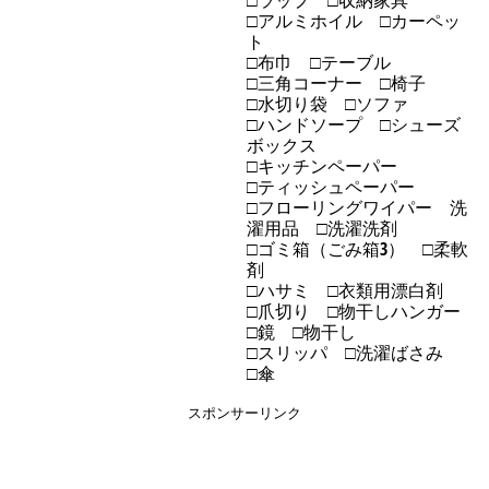
□アルミホイル □カーペッ
ト
□布巾 □テーブル
□三角コーナー □椅子
□水切り袋 □ソファ
□ハンドソープ □シューズ
ボックス
□キッチンペーパー
□ティッシュペーパー
□フローリングワイパー 洗
濯用品 □洗濯洗剤
□ゴミ箱（ごみ箱3） □柔軟
剤
□ハサミ □衣類用漂白剤
□爪切り □物干しハンガー
□鏡 □物干し
□スリッパ □洗濯ばさみ
□傘
スポンサーリンク