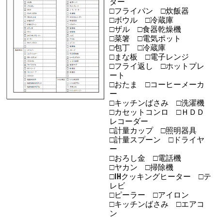
ター
□フライパン □炊飯器
□ボウル □冷蔵庫
□ザル □食器乾燥機
□菜箸 □電気ポット
□包丁 □冷蔵庫
□まな板 □電子レンジ
□フライ返し □ホットプレ
ート
□おたま □コーヒーメーカ
ー
□キッチンばさみ □洗濯機
□カセットコンロ □ＨＤＤ
レコーダー
□計量カップ □照明器具
□計量スプーン □ドライヤ
ー
□おろし金 □電話機
□ヤカン □掃除機
□IHクッキングヒーター □テ
レビ
□ピーラー □アイロン
□キッチンばさみ □エアコ
ン