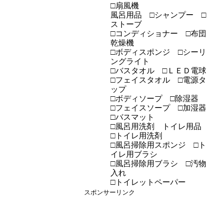
□扇風機
風呂用品 □シャンプー □
ストーブ
□コンディショナー □布団
乾燥機
□ボディスポンジ □シーリ
ングライト
□バスタオル □ＬＥＤ電球
□フェイスタオル □電源タ
ップ
□ボディソープ □除湿器
□フェイスソープ □加湿器
□バスマット
□風呂用洗剤 トイレ用品
□トイレ用洗剤
□風呂掃除用スポンジ □ト
イレ用ブラシ
□風呂掃除用ブラシ □汚物
入れ
□トイレットペーパー
スポンサーリンク